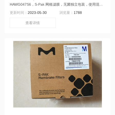
HAWG047S6，S-Pak 网格滤膜，无菌独立包装，使用混合
纤维素酯制成，经优化，适合对水或其它液体进行 MF 方法
更新时间：
2023-05-30
浏览量：
1788
微生物分析。 HAWG/HCWG 类型膜的质量证书证实符合标
准的方法。说明: S-Pak 滤膜，0.45um 47mm 白色网格。包
查看详情
装: S-Pak 滤膜，单独密封，带蓝色隔膜纸，无菌。应用: 微
生物分析。