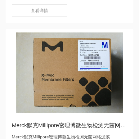
通过 EO、γ 射线或高温高压灭菌（121°C，1 bar）。
查看详情
Merck默克Millipore密理博微生物检测无菌网格滤膜HAWG047S6
Merck默克Millipore密理博微生物检测无菌网格滤膜