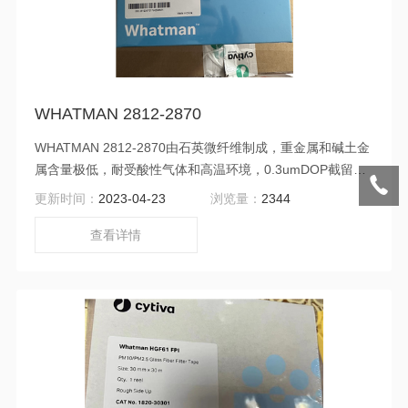
WHATMAN 2812-2870
WHATMAN 2812-2870由石英微纤维制成，重金属和碱土金
属含量极低，耐受酸性气体和高温环境，0.3umDOP截留效
率>99.995%,耐受500-900℃高温，QMA提供带编码的方形
更新时间：
2023-04-23
浏览量：
2344
滤膜，尺寸种类多，适于大、中、小流量的采样，及酸性空
气环境下的采样（可避免硫酸盐和硝酸盐产物生成），它是
查看详情
PM2.5、PM10和TSP手工法采样的理想滤膜，如PM2.5和
PM10质量浓度、重金属、多环芳香烃（PAHS）、苯并芘
（BαP）、多氯联苯（PCB）等的测定。