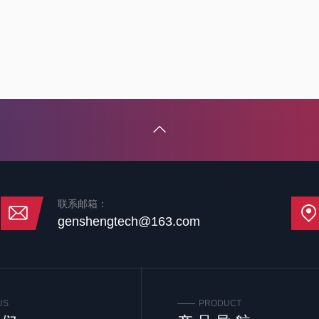
联系邮箱：
genshengtech@163.com
US
PRODUCT