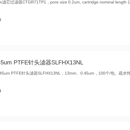
滤芯过滤器CTGR71TP1，​pore size 0.2um, cartridge nominal length 10
8
 0.45um PTFE针头滤器SLFHX13NL
-FH 0.45um PTFE针头滤器SLFHX13NL，13mm、0.45um，100个/包。疏水
4