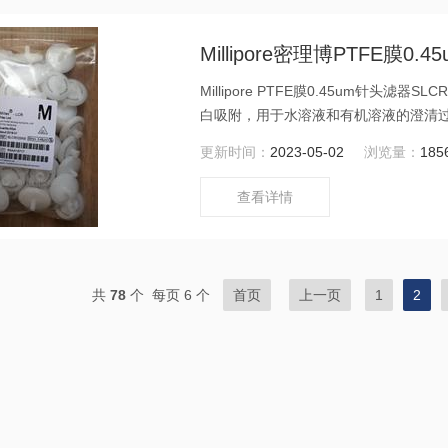
Millipore密理博PTFE膜0.
Millipore PTFE膜0.45um针头滤器
白吸附，用于水溶液和有机溶液的澄清
更新时间：
2023-05-02
浏览量：
185
查看详情
共
78
个 每页 6 个
首页
上一页
1
2