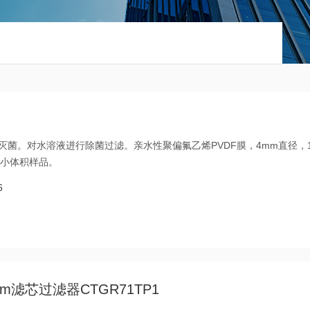
，环氧乙烷灭菌。对水溶液进行除菌过滤。亲水性聚偏氟乙烯PVDF膜，4mm直径，1
用于小体积样品。
6
0.2um滤芯过滤器CTGR71TP1