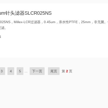
45um针头滤器SLCR025NS
SLCR025NS，Millex-LCR过滤器，0.45um，亲水性PTFE，25mm，非无菌
过滤。
6
3
4
5
...
下一页
尾页
第
2
页