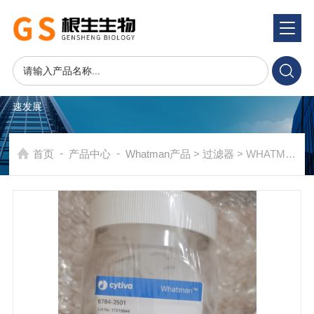
产品系统
PRODUCTS SYSTEM
在发展中求生存，不断完善，以良好信誉和科学的管理促进企业迅
速发展
-
-
首页
产品中心
Whatman产品
>
过滤器
> WHATMAN聚四氟乙烯针头滤器0.1um孔径25mm直径6784-2501