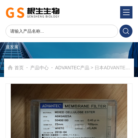
产品系统
PRODUCTS SYSTEM
在发展中求生存，不断完善，以良好信誉和科学的管理促进企业迅
速发展
-
-
首页
产品中心
ADVANTEC产品
> 日本ADVANTEC混合纤维素过滤膜0.45um孔径25mm直径A045A025A