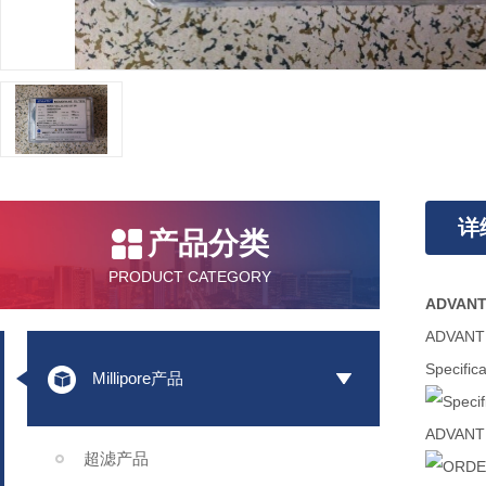
详
产品分类
PRODUCT CATEGORY
ADVAN
ADVAN
Specifica
Millipore产品
ADVAN
超滤产品