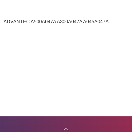
：
ADVANTEC A500A047A A300A047A A045A047A