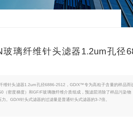
TMAN玻璃纤维针头滤器1.2um孔径68
N玻璃纤维针头滤器1.2um孔径6886-2512，GD/X™专为高粒子含量的样品
150（密度梯度）和GF/F玻璃微纤维介质组成，预滤层消除了样品污染物
力。GD/X针头式滤器的过滤量是普通针头式滤器的3-7倍。