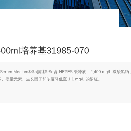
 500ml培养基31985-070
ced Serum Medium$r$n描述$r$n含 HEPES 缓冲液、2,400 mg/L 碳酸
痕量元素、生长因子和浓度降低至 1.1 mg/L 的酚红。