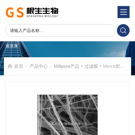
产品系统
PRODUCTS SYSTEM
在发展中求生存，不断完善，以良好信誉和科学的管理促进企业迅
速发展
-
-
首页
产品中心
Millipore产品
>
过滤膜
> Merck默克Millipore密理博47mm 5um聚丙烯滤膜AN5004700