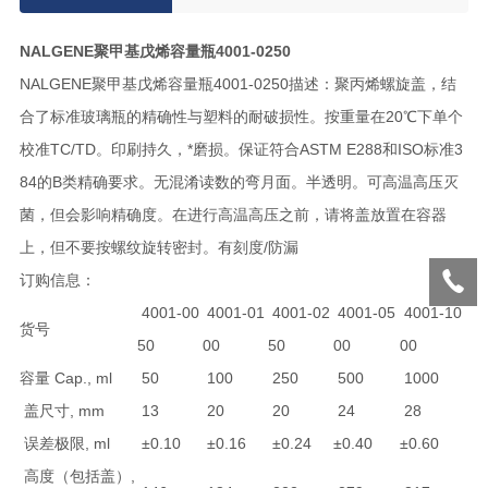
NALGENE聚甲基戊烯容量瓶4001-0250
NALGENE聚甲基戊烯容量瓶4001-0250描述：聚丙烯螺旋盖，结
合了标准玻璃瓶的精确性与塑料的耐破损性。按重量在20℃下单个
校准TC/TD。印刷持久，*磨损。保证符合ASTM E288和ISO标准3
84的B类精确要求。无混淆读数的弯月面。半透明。可高温高压灭
菌，但会影响精确度。在进行高温高压之前，请将盖放置在容器
上，但不要按螺纹旋转密封。有刻度/防漏
订购信息：
4001-00
4001-01
4001-02
4001-05
4001-10
货号
50
00
50
00
00
容量 Cap., ml
50
100
250
500
1000
盖尺寸, mm
13
20
20
24
28
误差极限, ml
±0.10
±0.16
±0.24
±0.40
±0.60
高度（包括盖）,