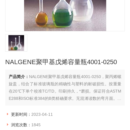
NALGENE聚甲基戊烯容量瓶4001-0250
产品简介：
NALGENE聚甲基戊烯容量瓶4001-0250，聚丙烯螺
旋盖，结合了标准玻璃瓶的精确性与塑料的耐破损性。按重量
在20℃下单个校准TC/TD。印刷持久，*磨损。保证符合ASTM
E288和ISO标准384的B类精确要求。无混淆读数的弯月面。半
透明。可高温高压灭菌，但会影响精确度。在进行高温高压之
前，请将盖放置在容器上，但不要按螺纹旋转密封。有刻度/防
更新时间：
2023-04-11
漏
浏览次数：
1845