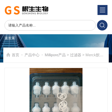
产品系统
PRODUCTS SYSTEM
在发展中求生存，不断完善，以良好信誉和科学的管理促进企业迅
速发展
-
-
首页
产品中心
Millipore产品
>
过滤器
> Merck默克Millipore密理博13mm Swinnex可换膜针头滤器SX0001300