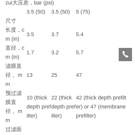
zui大压差，bar (psi)
3.5 (50)
3.5 (50)
5 (75)
尺寸
长度，c
3.5
3.7
5.4
m (in)
直径，c
1.7
3.2
5.7
m (in)
滤膜直
径， m
13
25
47
m
预过滤
10 (thick
22 (thick
42 (thick depth prefilt
膜直
depth pref
depth pref
er) or 47 (membrane
径， m
ilter)
ilter)
prefilter)
m
过滤面