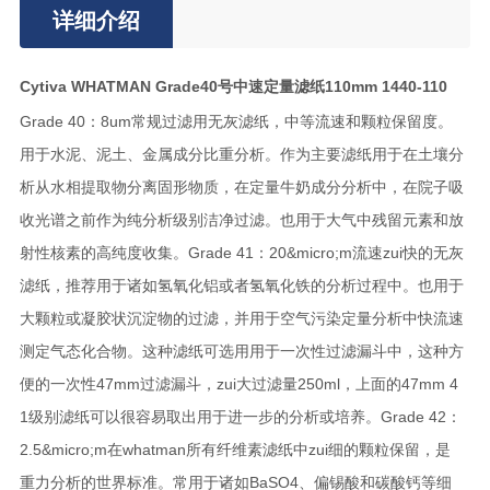
详细介绍
Cytiva WHATMAN Grade40号中速定量滤纸110mm 1440-110
Grade 40：8um常规过滤用无灰滤纸，中等流速和颗粒保留度。
用于水泥、泥土、金属成分比重分析。作为主要滤纸用于在土壤分
析从水相提取物分离固形物质，在定量牛奶成分分析中，在院子吸
收光谱之前作为纯分析级别洁净过滤。也用于大气中残留元素和放
射性核素的高纯度收集。Grade 41：20&micro;m流速zui快的无灰
滤纸，推荐用于诸如氢氧化铝或者氢氧化铁的分析过程中。也用于
大颗粒或凝胶状沉淀物的过滤，并用于空气污染定量分析中快流速
测定气态化合物。这种滤纸可选用用于一次性过滤漏斗中，这种方
便的一次性47mm过滤漏斗，zui大过滤量250ml，上面的47mm 4
1级别滤纸可以很容易取出用于进一步的分析或培养。Grade 42：
2.5&micro;m在whatman所有纤维素滤纸中zui细的颗粒保留，是
重力分析的世界标准。常用于诸如BaSO4、偏锡酸和碳酸钙等细