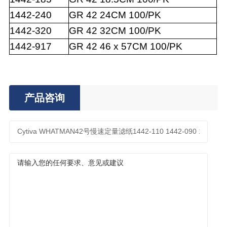
1442-240
GR
42
24CM
100/PK
1442-320
GR
42
32CM
100/PK
1442-917
GR
42
46
x
57CM
100/PK
产品咨询