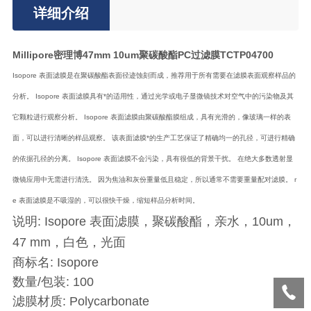
详细介绍
Millipore密理博47mm 10um聚碳酸酯PC过滤膜TCTP04700
Isopore 表面滤膜是在聚碳酸酯表面径迹蚀刻而成，推荐用于所有需要在滤膜表面观察样品的
分析。 Isopore 表面滤膜具有*的适用性，通过光学或电子显微镜技术对空气中的污染物及其
它颗粒进行观察分析。 Isopore 表面滤膜由聚碳酸酯膜组成，具有光滑的，像玻璃一样的表
面，可以进行清晰的样品观察。 该表面滤膜*的生产工艺保证了精确均一的孔径，可进行精确
的依据孔径的分离。 Isopore 表面滤膜不会污染，具有很低的背景干扰。 在绝大多数透射显
微镜应用中无需进行清洗。 因为焦油和灰份重量低且稳定，所以通常不需要重量配对滤膜。 r
e 表面滤膜是不吸湿的，可以很快干燥，缩短样品分析时间。
说明: Isopore 表面滤膜，聚碳酸酯，亲水，10um，
47 mm，白色，光面
商标名: Isopore
数量/包装: 100
滤膜材质: Polycarbonate