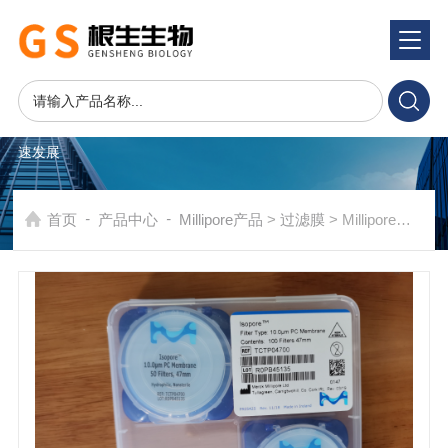
产品系统
PRODUCTS SYSTEM
在发展中求生存，不断完善，以良好信誉和科学的管理促进企业迅
速发展
-
-
首页
产品中心
Millipore产品
>
过滤膜
> Millipore密理博47mm 10um聚碳酸酯PC过滤膜TCTP04700