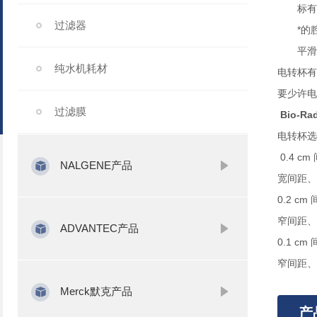
标有颜色
过滤器
*的腔体
平滑的电
纯水机耗材
电转杯有
要少许电
过滤膜
Bio-R
电转杯选
0.4 c
NALGENE产品
宽间距、
0.2 c
窄间距、
ADVANTEC产品
0.1 c
窄间距、*
Merck默克产品
产