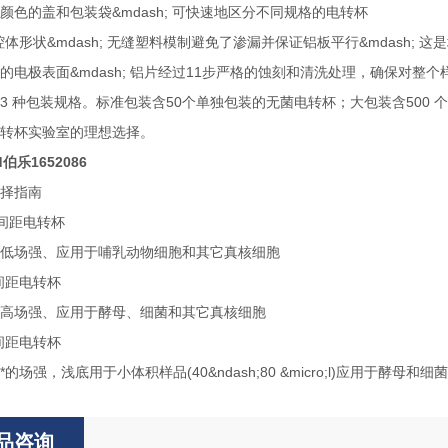
的盖和包装袋&mdash; 可快速地区分不同规格的电转杯
形状&mdash; 无缝塑料模制避免了渗漏并保证铝板平行&mdash; 
极表面&mdash; 铝片经过11步严格的蚀刻和清洗处理，确保对整个
3 种包装规格。标准包装含50个单独包装的无菌电转杯；大包装含500
转杯实验室的理想选择。
ad伯乐1652086
择指南
m 间距电转杯
低场强、应用于哺乳动物细胞和其它真核细胞
m 间距电转杯
高场强、应用于酵母、细菌和其它真核细胞
m 间距电转杯
的场强，浅底用于小体积样品(40&ndash;80 &micro;l)应用于酵母和细
品咨询