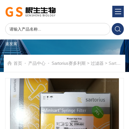
产品系统
PRODUCTS SYSTEM
在发展中求生存，不断完善，以良好信誉和科学的管理促进企业迅
速发展
-
-
首页
产品中心
Sartorius赛多利斯
>
过滤器
> Sartorius赛多利斯0.45um针头滤器16533-K