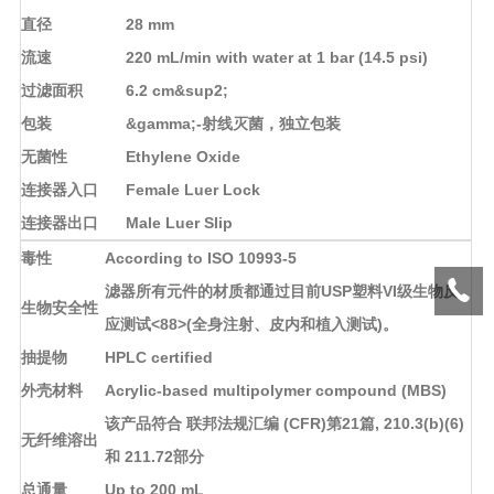
直径
28 mm
流速
220 mL/min with water at 1 bar (14.5 psi)
过滤面积
6.2 cm&sup2;
包装
&gamma;-射线灭菌，独立包装
无菌性
Ethylene Oxide
连接器入口
Female Luer Lock
连接器出口
Male Luer Slip
毒性
According to ISO 10993-5
滤器所有元件的材质都通过目前USP塑料VI级生物反
生物安全性
应测试<88>(全身注射、皮内和植入测试)。
抽提物
HPLC certified
外壳材料
Acrylic-based multipolymer compound (MBS)
该产品符合 联邦法规汇编 (CFR)第21篇, 210.3(b)(6)
无纤维溶出
和 211.72部分
总通量
Up to 200 mL