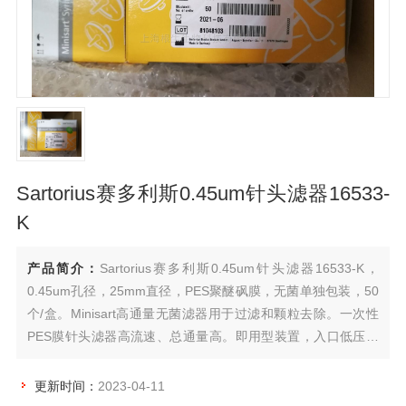
Sartorius赛多利斯0.45um针头滤器16533-
K
产品简介：
Sartorius赛多利斯0.45um针头滤器16533-K，
0.45um孔径，25mm直径，PES聚醚砜膜，无菌单独包装，50
个/盒。Minisart高通量无菌滤器用于过滤和颗粒去除。一次性
PES膜针头滤器高流速、总通量高。即用型装置，入口低压也
能保持较高流量，达到相应快速的无菌过滤。高流速Minisart®
针头滤器用于无菌过滤、除颗粒和超净化。
更新时间：
2023-04-11