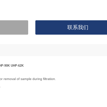
联系我们
HP-90K UHP-62K
emoval of sample during filtration.
.