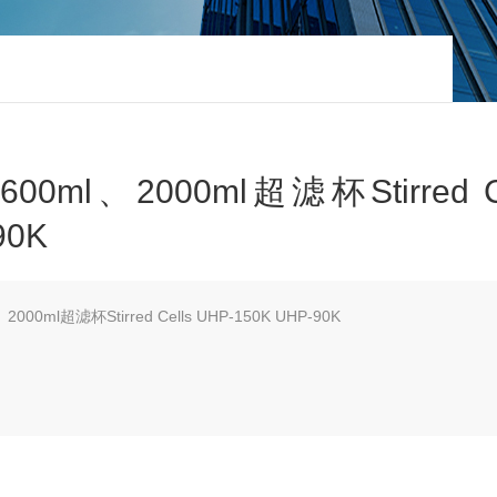
0ml、2000ml超滤杯Stirred Ce
90K
000ml超滤杯Stirred Cells UHP-150K UHP-90K