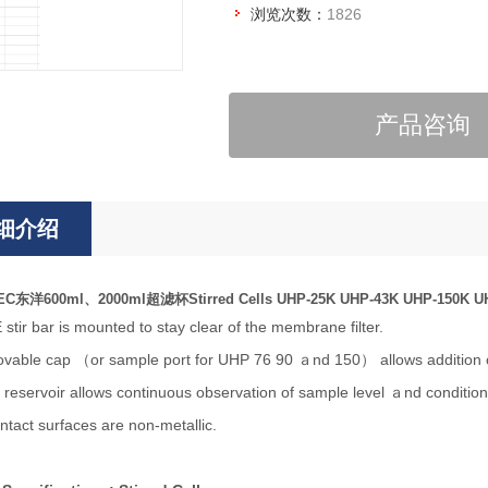
浏览次数：
1826
产品咨询
细介绍
EC东洋600ml、2000ml超滤杯Stirred Cells
UHP-25K UHP-43K UHP-150K U
tir bar is mounted to stay clear of the membrane filter.
ble cap （or sample port for UHP 76 90 ａnd 150） allows addition or r
reservoir allows continuous observation of sample level ａnd condition
ntact surfaces are non-metallic.