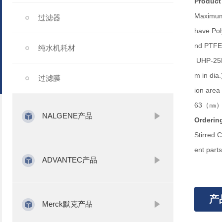
Product 
Maximum 
过滤器
have Pol
nd PTFE 
纯水机耗材
UHP-25K
m in dia
过滤膜
ion are
63（㎜）Wi
NALGENE产品
Ordering
Stirred 
ent parts
ADVANTEC产品
产
Merck默克产品