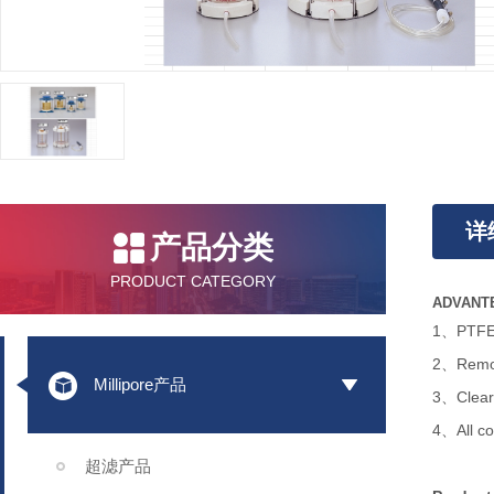
详
产品分类
PRODUCT CATEGORY
ADVANT
1、PTFE s
2、Remova
Millipore产品
3、Clear 
4、All co
超滤产品