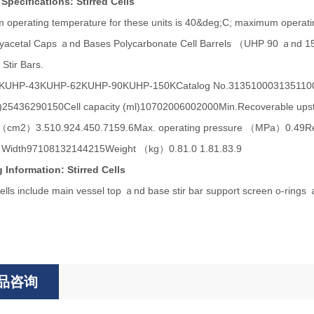
Specifications: Stirred Cells
operating temperature for these units is 40&deg;C; maximum operating
yacetal Caps ａnd Bases Polycarbonate Cell Barrels （UHP 90 ａnd 150 
Stir Bars.
UHP-43KUHP-62KUHP-90KUHP-150KCatalog No.31351000313511003135
.)25436290150Cell capacity (ml)10702006002000Min.Recoverable upstr
a（cm2）3.510.924.450.7159.6Max. operating pressure （MPa）0.49Rel
dth97108132144215Weight （kg）0.81.0 1.81.83.9
 Information: Stirred Cells
Cells include main vessel top ａnd base stir bar support screen o-rings 
品咨询