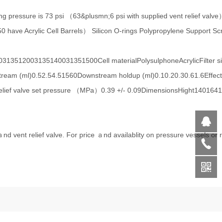
 pressure is 73 psi （63&plusmn;6 psi with supplied vent relief valve
have Acrylic Cell Barrels） Silicon O-rings Polypropylene Support S
12003135140031351500Cell materialPolysulphoneAcrylicFilter si
eam (ml)0.52.54.51560Downstream holdup (ml)0.10.20.30.61.6Effective
ief valve set pressure （MPa）0.39 +/- 0.09DimensionsHight140164
ａnd vent relief valve. For price ａnd availablity on pressure vessels or