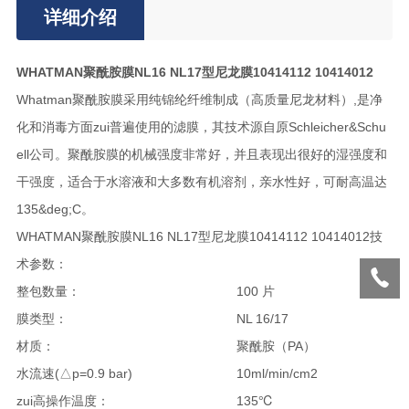
详细介绍
WHATMAN聚酰胺膜NL16 NL17型尼龙膜10414112 10414012
Whatman聚酰胺膜采用纯锦纶纤维制成（高质量尼龙材料）,是净
化和消毒方面zui普遍使用的滤膜，其技术源自原Schleicher&Schu
ell公司。聚酰胺膜的机械强度非常好，并且表现出很好的湿强度和
干强度，适合于水溶液和大多数有机溶剂，亲水性好，可耐高温达
135&deg;C。
WHATMAN聚酰胺膜NL16 NL17型尼龙膜10414112 10414012技
术参数：
整包数量：
100 片
膜类型：
NL 16/17
材质：
聚酰胺（PA）
水流速(△p=0.9 bar)
10ml/min/cm2
zui高操作温度：
135℃