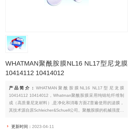
WHATMAN聚酰胺膜NL16 NL17型尼龙膜
10414112 10414012
产品简介：
WHATMAN聚酰胺膜NL16 NL17型尼龙膜
10414112 10414012，Whatman聚酰胺膜采用纯锦纶纤维制
成（高质量尼龙材料）,是净化和消毒方面Z普遍使用的滤膜，
其技术源自原Schleicher&Schuell公司。聚酰胺膜的机械强度非
常好，并且表现出很好的湿强度和干强度，适合于水溶液和大
多数有机溶剂，亲水性好，可耐高温达135°C。
更新时间：
2023-04-11