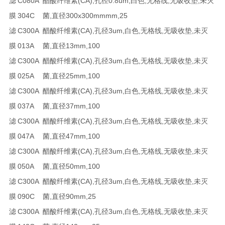
滤
C080A
醋酸纤维素(CA),孔径0.8um,白色,无格线,无吸收垫,未灭
膜
304C
菌,直径300x300mmmm,25
滤
C300A
醋酸纤维素(CA),孔径3um,白色,无格线,无吸收垫,未灭
膜
013A
菌,直径13mm,100
滤
C300A
醋酸纤维素(CA),孔径3um,白色,无格线,无吸收垫,未灭
膜
025A
菌,直径25mm,100
滤
C300A
醋酸纤维素(CA),孔径3um,白色,无格线,无吸收垫,未灭
膜
037A
菌,直径37mm,100
滤
C300A
醋酸纤维素(CA),孔径3um,白色,无格线,无吸收垫,未灭
膜
047A
菌,直径47mm,100
滤
C300A
醋酸纤维素(CA),孔径3um,白色,无格线,无吸收垫,未灭
膜
050A
菌,直径50mm,100
滤
C300A
醋酸纤维素(CA),孔径3um,白色,无格线,无吸收垫,未灭
膜
090C
菌,直径90mm,25
滤
C300A
醋酸纤维素(CA),孔径3um,白色,无格线,无吸收垫,未灭