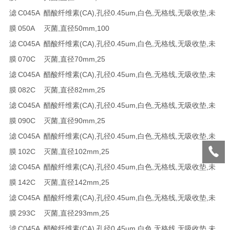
滤
C045A
醋酸纤维素(CA),孔径0.45um,白色,无格线,无吸收垫,未
膜
050A
灭菌,直径50mm,100
滤
C045A
醋酸纤维素(CA),孔径0.45um,白色,无格线,无吸收垫,未
膜
070C
灭菌,直径70mm,25
滤
C045A
醋酸纤维素(CA),孔径0.45um,白色,无格线,无吸收垫,未
膜
082C
灭菌,直径82mm,25
滤
C045A
醋酸纤维素(CA),孔径0.45um,白色,无格线,无吸收垫,未
膜
090C
灭菌,直径90mm,25
滤
C045A
醋酸纤维素(CA),孔径0.45um,白色,无格线,无吸收垫,未
膜
102C
灭菌,直径102mm,25
滤
C045A
醋酸纤维素(CA),孔径0.45um,白色,无格线,无吸收垫,未
膜
142C
灭菌,直径142mm,25
滤
C045A
醋酸纤维素(CA),孔径0.45um,白色,无格线,无吸收垫,未
膜
293C
灭菌,直径293mm,25
滤
C045A
醋酸纤维素(CA),孔径0.45um,白色,无格线,无吸收垫,未