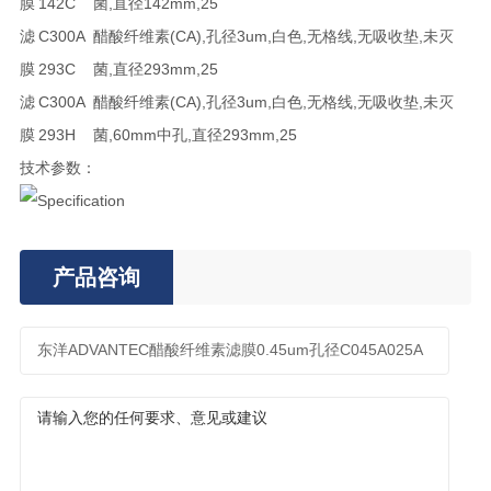
膜
142C
菌,直径142mm,25
滤
C300A
醋酸纤维素(CA),孔径3um,白色,无格线,无吸收垫,未灭
膜
293C
菌,直径293mm,25
滤
C300A
醋酸纤维素(CA),孔径3um,白色,无格线,无吸收垫,未灭
膜
293H
菌,60mm中孔,直径293mm,25
技术参数：
产品咨询