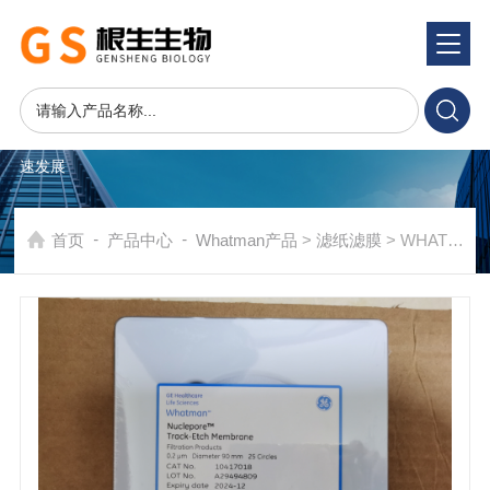
产品系统
PRODUCTS SYSTEM
在发展中求生存，不断完善，以良好信誉和科学的管理促进企业迅
速发展
-
-
首页
产品中心
Whatman产品
>
滤纸滤膜
> WHATMAN径迹蚀刻90mm聚碳酸酯膜Nuclepore膜111706 10417018