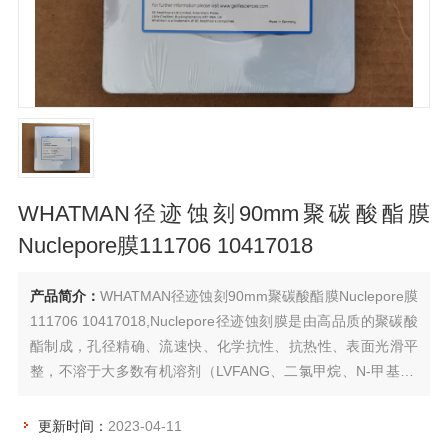
WHATMAN径迹蚀刻90mm聚碳酸酯膜
Nuclepore膜111706 10417018
产品简介：
WHATMAN径迹蚀刻90mm聚碳酸酯膜Nuclepore膜
111706 10417018,Nuclepore径迹蚀刻膜是由高品质的聚碳酸
酯制成，孔径精确、流速快、化学抗性、抗热性、表面光滑平
整，不溶于大多数有机溶剂（LVFANG、二氯甲烷、N-甲基-2-
吡咯烷酮除外）或浸出，不吸附蛋白质，确保样品的洁净度。
更新时间：
2023-04-11