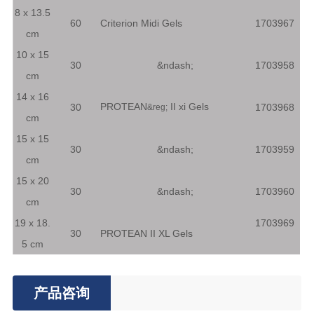
8 x 13.5
60
Criterion Midi Gels
1703967
cm
10 x 15
30
&ndash;
1703958
cm
14 x 16
PROTEAN
II xi Gels
30
1703968
&reg;
cm
15 x 15
30
&ndash;
1703959
cm
15 x 20
30
&ndash;
1703960
cm
19 x 18.
1703969
30
PROTEAN II XL Gels
5 cm
产品咨询