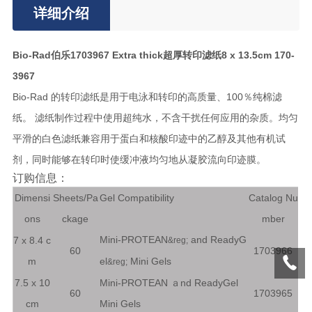
详细介绍
Bio-Rad伯乐1703967 Extra thick超厚转印滤纸8 x 13.5cm 170-
3967
Bio-Rad 的转印滤纸是用于电泳和转印的高质量、100％纯棉滤
纸。 滤纸制作过程中使用超纯水，不含干扰任何应用的杂质。均匀
平滑的白色滤纸兼容用于蛋白和核酸印迹中的乙醇及其他有机试
剂，同时能够在转印时使缓冲液均匀地从凝胶流向印迹膜。
订购信息：
Dimensi
Sheets/Pa
Gel Compatibility
Catalog Nu
ons
ckage
mber
Mini-PROTEAN
and ReadyG
7 x 8.4 c
&reg;
60
1703966
m
el
Mini Gels
&reg;
7.5 x 10
Mini-PROTEAN ａnd ReadyGel
60
1703965
cm
Mini Gels