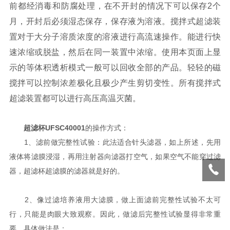
前都经消毒和防腐处理，在不开封的情况下可以保存2个
月，开封后必须湿态保存，保存液为溶液。搅拌式超滤装
置对于大分子溶质浓度的溶液进行高流速操作。能进行快
速浓缩或脱盐，然后在同一装置中浓缩。使用本页面上显
示的等体积透析模式一般可以回收全部的产品。轻轻的磁
搅拌可以控制浓差极化且极少产生剪切变性。所有搅拌式
超滤装置都可以进行高压高温灭菌。
超滤杯UFSC40001
的操作方式：
1、滤前做完整性试验：此法适合针头滤器，如上所述，先用
液体将滤膜浸湿，再用注射器向滤器打空气，如果空气不能穿过滤
器，超滤杯超滤膜的滤器就是好的。
2、像过滤培养液用大滤膜，做上面滤前完整性试验不太可
行，只能是肉眼大致观察。因此，做滤后完整性试验显得非常重
要，具体做法是：