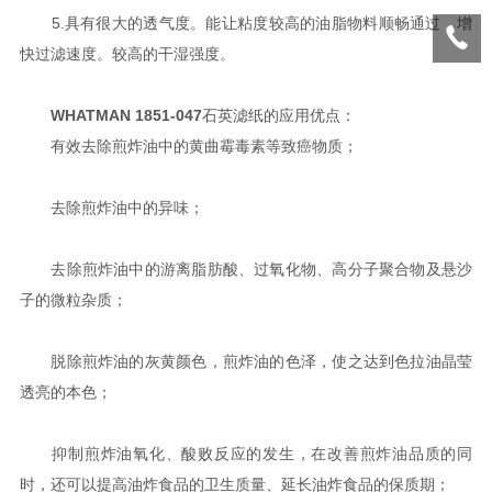
5.具有很大的透气度。能让粘度较高的油脂物料顺畅通过，增
快过滤速度。较高的干湿强度。
WHATMAN 1851-047
石英滤纸的应用优点：
有效去除煎炸油中的黄曲霉毒素等致癌物质；
去除煎炸油中的异味；
去除煎炸油中的游离脂肪酸、过氧化物、高分子聚合物及悬沙
子的微粒杂质；
脱除煎炸油的灰黄颜色，煎炸油的色泽，使之达到色拉油晶莹
透亮的本色；
抑制煎炸油氧化、酸败反应的发生，在改善煎炸油品质的同
时，还可以提高油炸食品的卫生质量、延长油炸食品的保质期；